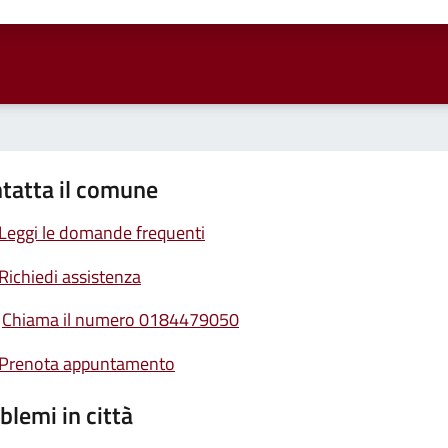
ta 1 stelle su 5
Valuta 2 stelle su 5
Valuta 3 stelle su 5
Valuta 4 stelle su 5
Valuta 5 stelle su 5
tatta il comune
Leggi le domande frequenti
Richiedi assistenza
Chiama il numero 0184479050
Prenota appuntamento
blemi in città