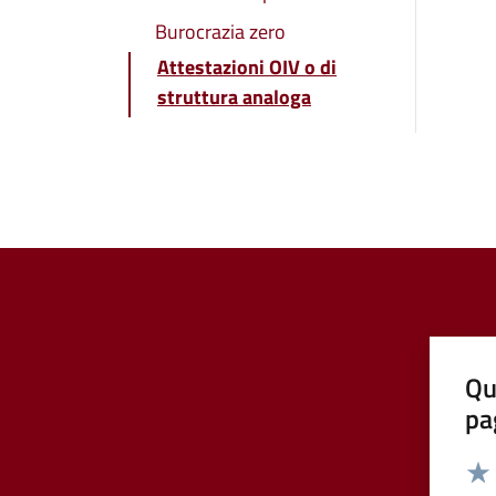
Burocrazia zero
Attestazioni OIV o di
struttura analoga
Qu
pa
Valut